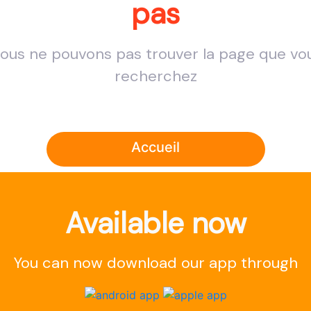
pas
ous ne pouvons pas trouver la page que vo
recherchez
Accueil
Available now
You can now download our app through