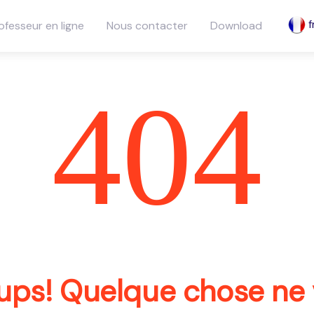
f
ofesseur en ligne
Nous contacter
Download
404
ups! Quelque chose ne 